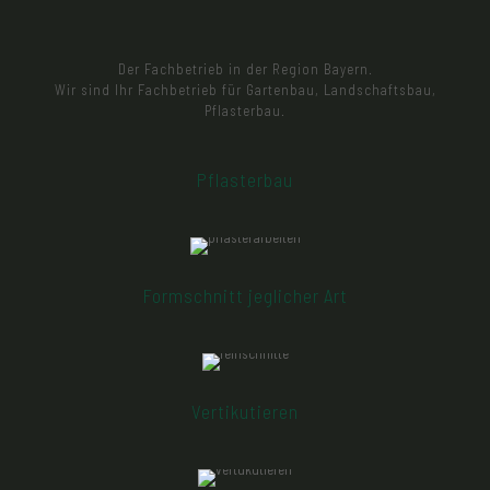
Der Fachbetrieb in der Region Bayern.
Wir sind Ihr Fachbetrieb für Gartenbau, Landschaftsbau,
Pflasterbau.
Pflasterbau
Wir Verlegen vielseitige und äußerst robuste Beton-
sowie Granitpflastersteine. Diese eignen sich bestens für
Vorplätze, Einfahrten o.ä. Ebenfalls umfasst unser
Leistungsspektrum Randeinfassungen,
Bankettbefestigung und vieles mehr.
Formschnitt jeglicher Art
Eine gesunde und schöne Hecke benötigt einen
regelmäßigen Schnitt. Wir übernehmen, mit modernen
Maschinen, diese Feinschnittarbeiten für Sie
Vertikutieren
Damit der Rasen eine optimale Nährstoffversorgung
erfährt, ist eine regelmäßige vertikuierung sehr wichtig.
Wir fahren mit unserem Vertikuierer Bahn für Bahn ihre