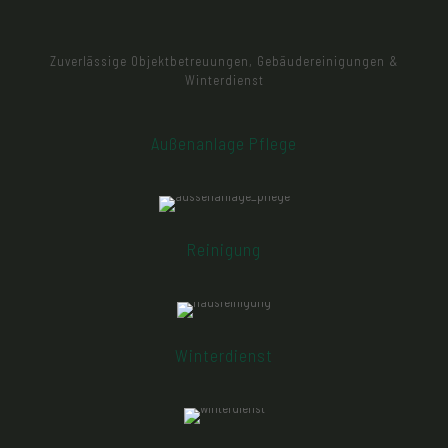
Zuverlässige Objektbetreuungen, Gebäudereinigungen &
Winterdienst
Außenanlage Pflege
Das äußere Erscheinungsbild ihres
Unternehmensgebäudes ist das erste was Ihre Kunden
sehen. Deshalb ist ein gepflegtes Erscheinungsbild sehr
wichtig. Wir übernehmen die Pflege und Gestaltung Ihrer
Außenanlagen
Reinigung
Mit großer Sorgfalt kümmern wir uns um die örtliche
Sauberkeit. Ob Unterhaltsreinigung, Büroreinigung oder
Fenster- und Glasreinigung, bei uns erhalten Sie, ein auf
Ihre Wünsche abgestimmtes Angebot
Winterdienst
Unse Serviceleistungen beinhalten u.a. die Bekämpfung
von Eis und Glätte durch unseren Streudienst
Schneeschieben und Schneebeseitigung aber auch die
Entsorgung des Streuguts gehören ebenfalls zu unseren