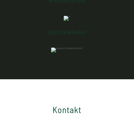
Wandgestaltung
Überlassen Sie uns die Malerarbeiten in ihrem Heim. Von
den schlichten bis zu den verschiedensten und
aufwendigsten Malertechniken bieten wir ein großes
Spektrum an. Hier bleibt kein Wunsch offen
Spachtelarbeiten
Mit der richtigen Spachteltechnik lassen sich nicht nur
kleinere Löcher zu machen, sondern auch kreativen
Gestaltungsmöglichkeiten Ihres Heims steht nichts mehr
im Wege.
Kontakt