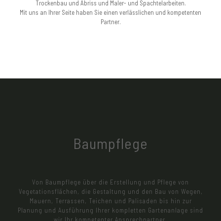
Trockenbau und Abriss und Maler- und Spachtelarbeiten.
Mit uns an Ihrer Seite haben Sie einen verlässlichen und kompetenten
Partner.
Baumpflege
Von Baumpflege über die Erstellung und Pflege von
Vegetationsflächen, die Gestaltung und den Bau von Wegen,
Mauern, Terrassen, Teichen und Palisaden bis hin zur
Planung und Ausführung Ihrer kompletten Gartenanlage sind
wir Ihr kompetenter Ansprechpartner.