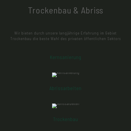
Trockenbau & Abriss
Wir bieten durch unsere langjährige Erfahrung im Gebiet
Trockenbau die beste Wahl des privaten öffentlichen Sektors
Kernsanierung
Möchten Sie ihr Haus oder ihre Wohnung neu gestalten
und benötigen einen zuverlässigen und kompetenten
Fachmann, der Ihr Heim kernsaniert? Dann sind Sie bei
uns genau richtig. Lassen sie sich von uns beraten und
holen Sie sich ein unverbindliches Angebot ein
Abrissarbeiten
Unser Tätigkeitsfeld umfasst u.a. Demontage und
Entsorgung, Gebäudeentkernung, Gebäudeberäumung,
Geländeberäumung, Entkernung und Abriss
Trockenbau
Durch Trockenputz und Gipsplatten lassen sich
beispielsweise große Räume in zwei Räume teilen oder