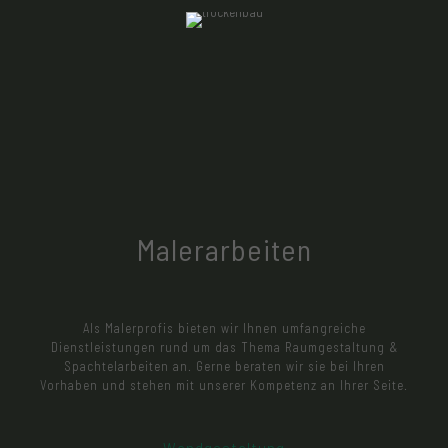
aber auch schiefe Wände begradigen. Aber auch das
abhängen von Decken und Trockenuntetbödem ist Teil
unserer Trockenbauleistung
Malerarbeiten
Als Malerprofis bieten wir Ihnen umfangreiche
Dienstleistungen rund um das Thema Raumgestaltung &
Spachtelarbeiten an. Gerne beraten wir sie bei Ihren
Vorhaben und stehen mit unserer Kompetenz an Ihrer Seite.